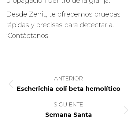
propagación dentro de la granja.
Desde Zenit, te ofrecemos pruebas
rápidas y precisas para detectarla.
¡Contáctanos!
Navegación
ANTERIOR
entre
Publicación
Escherichia coli beta hemolítico
publicaciones
anterior:
SIGUIENTE
Publicación
Semana Santa
siguiente: