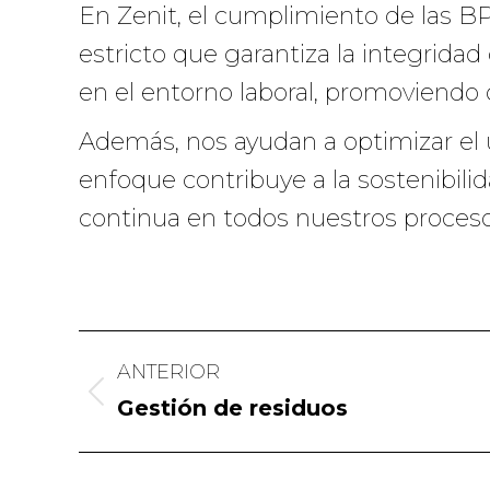
En Zenit, el cumplimiento de las B
estricto que garantiza la integridad
en el entorno laboral, promoviendo 
Además, nos ayudan a optimizar el u
enfoque contribuye a la sostenibil
continua en todos nuestros proceso
Navegación
ANTERIOR
entre
Publicación
Gestión de residuos
publicaciones
anterior: