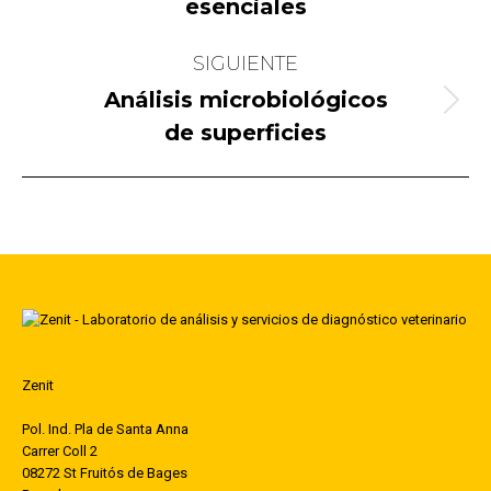
publicaciones
esenciales
anterior:
SIGUIENTE
Análisis microbiológicos
Publicación
de superficies
siguiente:
Zenit
Pol. Ind. Pla de Santa Anna
Carrer Coll 2
08272 St Fruitós de Bages