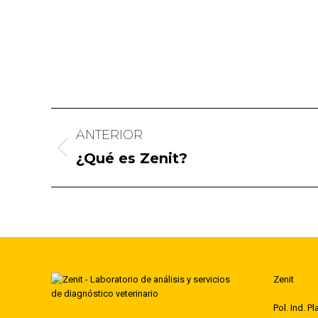
Navegación
ANTERIOR
entre
Publicación
¿Qué es Zenit?
publicaciones
anterior:
Zenit
Pol. Ind. P