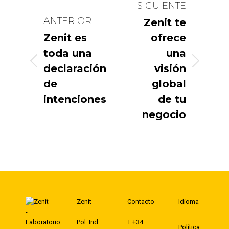
SIGUIENTE
entre
ANTERIOR
Zenit te
publicaciones
Zenit es
ofrece
toda una
una
Publicación
Publicación
declaración
visión
de
global
anterior:
siguiente:
intenciones
de tu
negocio
Zenit
Contacto
Idioma
Pol. Ind.
T +34
Política