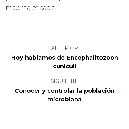
máxima eficacia.
Navegación
ANTERIOR
entre
Hoy hablamos de Encephalitozoon
Publicación
publicaciones
cuniculi
anterior:
SIGUIENTE
Conocer y controlar la población
Publicación
microbiana
siguiente: