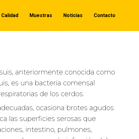
Calidad
Muestras
Noticias
Contacto
asuis, anteriormente conocida como
is, es una bacteria comensal
respiratorias de los cerdos.
 adecuadas, ocasiona brotes agudos
a las superficies serosas que
aciones, intestino, pulmones,