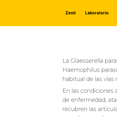
Zenit
Laboratorio
La Glaesserella par
Haemophilus parasu
habitual de las vías 
En las condiciones
de enfermedad, atac
recubren las articul