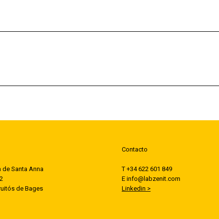
Publicación
siguiente:
Contacto
la de Santa Anna
T +34 622 601 849
 2
E info@labzenit.com
ruitós de Bages
Linkedin >