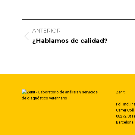
Navegación
ANTERIOR
entre
Publicación
¿Hablamos de calidad?
publicaciones
anterior:
Zenit
Pol. Ind. P
Carrer Coll
08272 St F
Barcelona