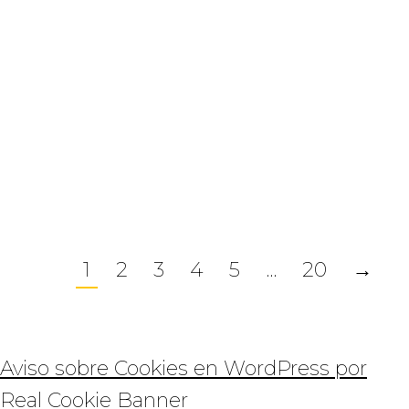
basado en la calidad del proceso
analítico y preanalítico. La
correcta interpretación del
resultado depende en gran
medida de la información que
acompaña a cada muestra.…
1
2
3
4
5
…
20
→
Aviso sobre Cookies en WordPress por
Real Cookie Banner